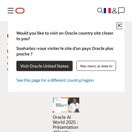
Menu
Close
Oracle Autonomous AI Lakehouse
Would you like to visit an Oracle country site closer
to you?
Souhaitez-vous visiter le site d’un pays Oracle plus
Exécutez l'IA sur toutes vos données de manière simple,
proche ?
sécurisée et à la demande, en utilisant les meilleures technologies
open source de lac de données et les capacités d'entrepôt de
Visit Oracle United States
Non merci, je reste ici
données d'entreprise.
See this page for a different country/region
Essayer Oracle Autonomous AI Lakehouse gratuitement
Oracle AI
World 2025 :
Présentation