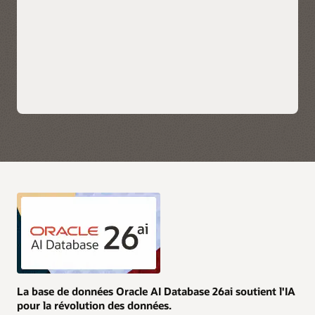
complets qui se connectent à Oracle et à des applications
tierces.
Tirez parti des services cloud natifs de chaque hyperscaler
pour l'IA, la sécurité et l'intégration des données, ainsi que de
leurs outils de veille économique préférés pour obtenir des
Découvrir Oracle Fusion Analytics Warehouse
informations immédiates. Bénéficiez d'une surveillance et
d'un dépannage simplifiés grâce aux journaux de service,
aux métriques et aux événements disponibles directement
dans OCI, AWS, Azure et Google Cloud.
Achetez les services Oracle AI Database via AWS, Azure et
Google Cloud Marketplace avec vos engagements cloud
actuels et/ou utilisez vos licences Oracle AI Database actuelles
et vos contrats de licence illimités.
Découvrir les solutions multicloud
Découvrez la plateforme de données IA sur OCI
La base de données Oracle AI Database 26ai soutient l'IA
pour la révolution des données.