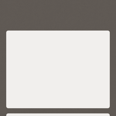
facilement des analyses spatiales sur les données
d'entreprise. Visualisez, explorez et analysez les données
géospatiales stockées et gérées par Autonomous AI
Lakehouse.
Découvrez Oracle Spatial
Intégrez la recherche de similitudes
basée sur l'IA à vos données.
Apportez facilement des recherches de similarités basées sur
l'IA à vos données d'entreprise sans gérer ou intégrer
plusieurs bases de données ni compromettre les
fonctionnalités, la sécurité et la cohérence.
La recherche vectorielle IA permet aux entreprises de stocker,
d'indexer et de récupérer des données non structurées à
l'aide d'une compréhension sémantique alimentée par l'IA,
ce qui permet une recherche contextuelle dans vos données,
telles que les avis clients, la base de connaissances
techniques, les appels commerciaux, les notes CRM et le
contenu multimédia. Il permet également de développer des
applications de recherche IA ultra-sophistiquées.
Les capacités de recherche vectorielle natives de l'IA peuvent