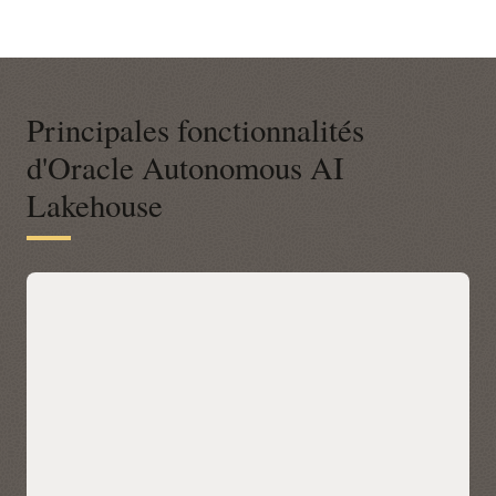
Principales fonctionnalités
d'Oracle Autonomous AI
Lakehouse
Une plateforme ouverte et moderne
pour des informations commerciales
basées sur les données
Autonomous AI Lakehouse s'intègre aux plateformes de
données ouvertes sur n'importe quel cloud via Apache
Iceberg, vous permettant ainsi d'interroger les tables Iceberg
en place avec l'IA intégrée, machine learning, les graphiques
et les données spatiales de l'Oracle Autonomous AI Database
26ai, sans déplacement de données. Découvrez et accédez
aux données Iceberg dans tous les clouds grâce à un