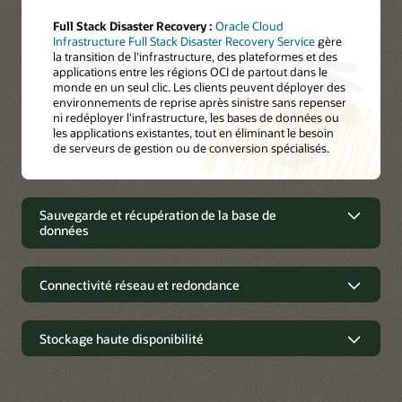
Full Stack Disaster Recovery :
Oracle Cloud
Infrastructure Full Stack Disaster Recovery Service
gère
la transition de l'infrastructure, des plateformes et des
applications entre les régions OCI de partout dans le
monde en un seul clic. Les clients peuvent déployer des
environnements de reprise après sinistre sans repenser
ni redéployer l'infrastructure, les bases de données ou
les applications existantes, tout en éliminant le besoin
de serveurs de gestion ou de conversion spécialisés.
Sauvegarde et récupération de la base de
données
Sauvegarde et récupération de la
Connectivité réseau et redondance
base de données
Régions, domaines de pannes et
Stockage haute disponibilité
Oracle Database Zero Data Loss Autonomous
domaines de disponibilité
Recovery Service
:
Améliorez la résilience de
l'entreprise contre la perte de données et les attaques
par ransomware avec une protection continue des
Connectivité réseau et redondance
Régions :
Oracle Cloud est disponible dans le monde