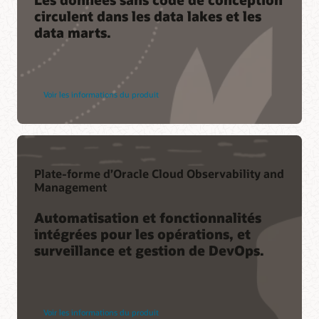
circulent dans les data lakes et les
data marts.
Voir les informations du produit
Plate-forme d’Oracle Cloud Observability and
Management
Automatisation et fonctionnalités
intégrées pour les opérations, et
surveillance et gestion de DevOps.
Voir les informations du produit