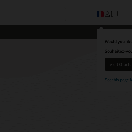
Would you like
Souhaitez-vous
Visit Oracl
See this page f