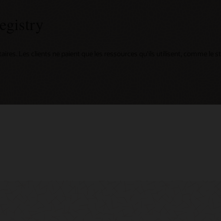
egistry
taires. Les clients ne paient que les ressources qu'ils utilisent, comme le 
ing
d Customer