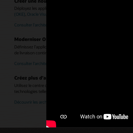
Créer une nouvelle application basée sur les conte
Déployez les applications Cloud natives en utilisant ce registre D
(OKE)
,
Oracle Visual Builder Studio
et
Oracle Autonomous Transac
Consulter l'architecture pour les nouvelles applications
Moderniser Oracle WebLogic Server à l’aide de con
Définissez l’application et le serveur dans un Dockerfile, sans refac
de livraison continue (CI/CD) pour les déployer dans les système
Consulter l'architecture pour les applications WebLogic
Créez plus d’architectures de microservices
Utilisez le centre d’architecture Oracle Cloud Infrastructure pour
technologies telles que Docker et Kubernetes.
Découvrir les architectures en détail