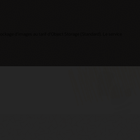
stockage d'images au tarif d'Object Storage (Standard). Le service
Cloud Day Online — Création d'applications
Connexion à My Oracle Support
cloud natives intelligentes (49:21)
Ressources My Oracle Support