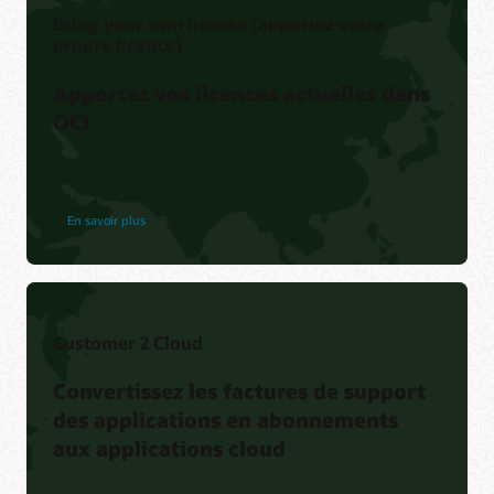
Bring your own license (apportez votre
propre licence)
Apportez vos licences actuelles dans
OCI
En savoir plus
Customer 2 Cloud
Convertissez les factures de support
des applications en abonnements
aux applications cloud