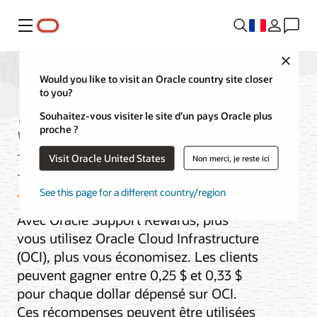
Menu
Close
Would you like to visit an Oracle country site closer
to you?
Support Rewards pour
Souhaitez-vous visiter le site d’un pays Oracle plus
proche ?
le cloud
Visit Oracle United States
Non merci, je reste ici
See this page for a different country/region
Avec Oracle Support Rewards, plus
vous utilisez Oracle Cloud Infrastructure
(OCI), plus vous économisez. Les clients
peuvent gagner entre 0,25 $ et 0,33 $
pour chaque dollar dépensé sur OCI.
Ces récompenses peuvent être utilisées