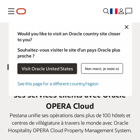
Menu
Close
Would you like to visit an Oracle country site closer
to you?
Souhaitez-vous visiter le site d’un pays Oracle plus
proche ?
Visit Oracle United States
Non merci, je reste ici
Pestana Hotel Group fait évoluer
See this page for a different country/region
ses services clients avec Oracle
OPERA Cloud
Pestana unifie ses opérations dans plus de 100 hôtels et
centres de villégiature à travers le monde avec Oracle
Hospitality OPERA Cloud Property Management System.