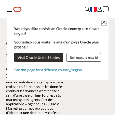
Menu
Close
Would you like to visit an Oracle country site closer
to you?
Oracle Fusion Cloud
Souhaitez-vous visiter le site d’un pays Oracle plus
proche ?
Marketing
Visit Oracle United States
Non merci, je reste ici
Oracle Fusion Cloud Marketing permet
See this page for a different country/region
aux organisations d’évoluer d’une
simple exécution de campagnes vers
une orchestration « agentique » de la
croissance. En réunissant les données
clients et les données d’entreprise au
sein d’une base unifiée, l’orchestration
marketing, des agents IA et des
applications « agentiques », Oracle
Marketing permet aux équipes
d’identifier une demande validée, de