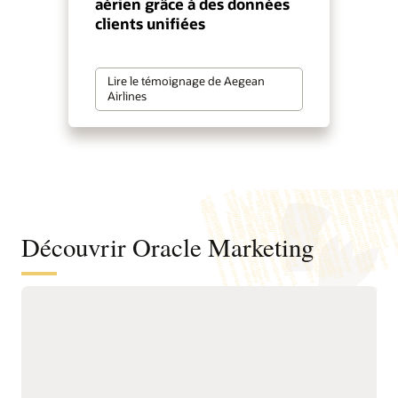
aérien grâce à des données
clients unifiées
Lire le témoignage de Aegean
Airlines
Découvrir Oracle Marketing
Une base unifiée de données et
d’informations clients pour mieux
comprendre les audiences et favoriser
un marketing proactif
Unifiez les données
renouvellement, les