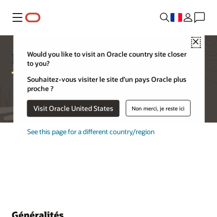
Menu
Close
FAQ sur Database Appliance
Would you like to visit an Oracle country site closer
to you?
Souhaitez-vous visiter le site d’un pays Oracle plus
proche ?
Visit Oracle United States
Non merci, je reste ici
See this page for a different country/region
Généralités