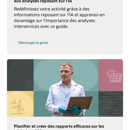
aux analyses reposant sur l'IA
Redéfinissez votre activité grâce à des
informations reposant sur l'IA et apprenez-en
davantage sur l'importance des analyses
interservices avec ce guide.
sur
Téléchargez le guide
les
analyses
reposant
sur
l'IA
au
service
d'une
plus
grande
agilité
Planifier et créer des rapports efficaces sur les