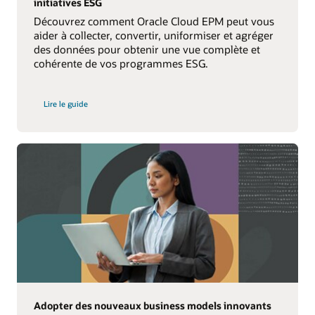
initiatives ESG
Découvrez comment Oracle Cloud EPM peut vous
aider à collecter, convertir, uniformiser et agréger
des données pour obtenir une vue complète et
cohérente de vos programmes ESG.
sur
Lire le guide
la
planification
et
le
reporting
des
critères
ESG
Adopter des nouveaux business models innovants