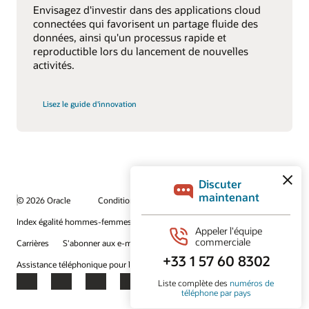
Envisagez d'investir dans des applications cloud
connectées qui favorisent un partage fluide des
données, ainsi qu'un processus rapide et
reproductible lors du lancement de nouvelles
activités.
à
Lisez le guide d'innovation
propos
de
l'adoption
de
nouveaux
business
models
innovants
© 2026 Oracle
Conditions d'utilisation et confidentialité
Index égalité hommes-femmes
Choix des publicités
Carrières
S'abonner aux e-mails
Assistance téléphonique pour le respect de l'intégrité
Nous contacter
Facebook
X
LinkedIn
YouTube