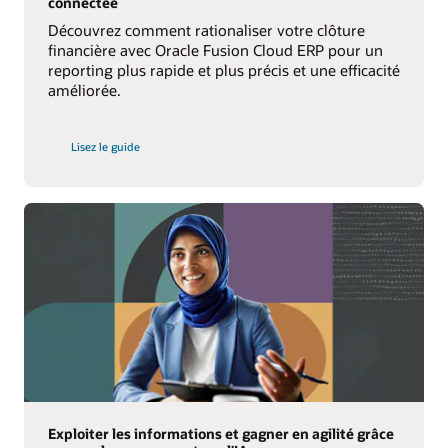
connectée
Découvrez comment rationaliser votre clôture
financière avec Oracle Fusion Cloud ERP pour un
reporting plus rapide et plus précis et une efficacité
améliorée.
sur
Lisez le guide
la
clôture
financière
automatisée
et
connectée
Exploiter les informations et gagner en agilité grâce