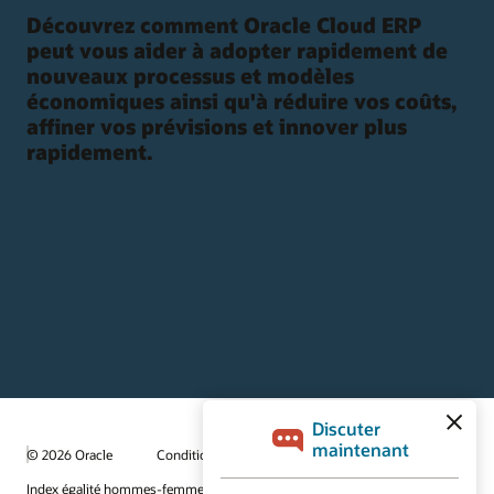
Découvrez comment Oracle Cloud ERP
peut vous aider à adopter rapidement de
nouveaux processus et modèles
économiques ainsi qu'à réduire vos coûts,
affiner vos prévisions et innover plus
rapidement.
© 2026 Oracle
Conditions d'utilisation et confidentialité
Index égalité hommes-femmes
Choix des publicités