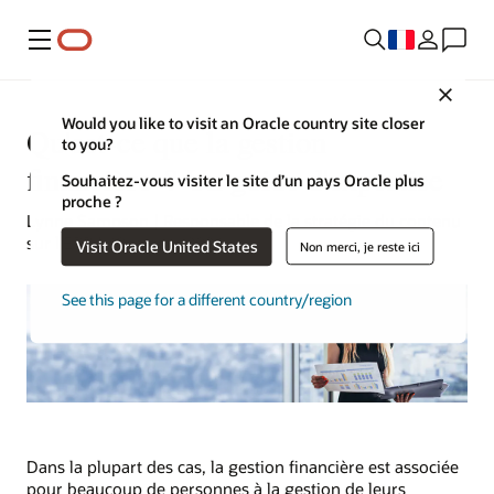
Menu
Close
Would you like to visit an Oracle country site closer
Qu'est-ce que la gestion
to you?
financière ? Un guide d'expertise
Souhaitez-vous visiter le site d’un pays Oracle plus
proche ?
Lynne Sampson | Responsable de la stratégie du contenu
sur l'ERP | 30 janvier 2023
Visit Oracle United States
Non merci, je reste ici
See this page for a different country/region
Dans la plupart des cas, la gestion financière est associée
pour beaucoup de personnes à la gestion de leurs