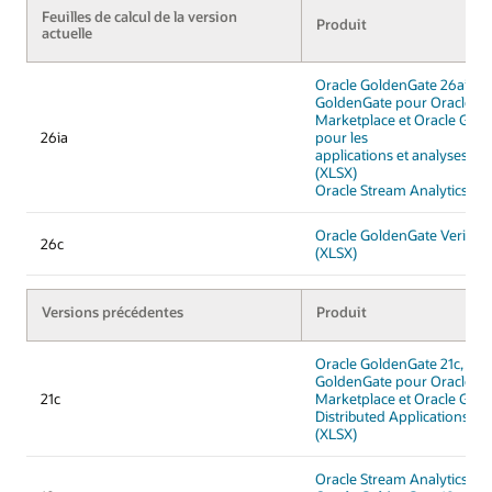
Feuilles de calcul de la version
Produit
actuelle
Oracle GoldenGate 26ai, Or
GoldenGate pour Oracle sur
Marketplace et Oracle Gol
26ia
pour les
applications et analyses dis
(XLSX)
Oracle Stream Analytics 26a
Oracle GoldenGate Veridat
26c
(XLSX)
Versions précédentes
Produit
Oracle GoldenGate 21c, Ora
GoldenGate pour Oracle sur
21c
Marketplace et Oracle Gold
Distributed Applications an
(XLSX)
Oracle Stream Analytics 19c