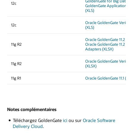
GoldenGate for Big Data et
12c
GoldenGate Application Ad
(XLS)
Oracle GoldenGate Veridata 
12c
(XLS)
Oracle GoldenGate 11.2 (XL
11g R2
Oracle GoldenGate 11.2 App
Adapters (XLSX)
Oracle GoldenGate Veridata 
11g R2
(XLSX)
11g R1
Oracle GoldenGate 11.1 (XLS
Notes complémentaires
Téléchargez GoldenGate
ici
ou sur
Oracle Software
Delivery Cloud
.