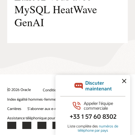
MySQL HeatWave
GenAI
© 2026 Oracle
Conditions d'utilisation et confidentialité
Index égalité hommes-femmes
Choix des publicités
Carrières
S'abonner aux e-mails
Assistance téléphonique pour le respect de l'intégrité
Nous contacter
Facebook
X
LinkedIn
YouTube