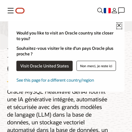
Menu
Close
Would you like to visit an Oracle country site closer
to you?
MySQL HeatWave
Souhaitez-vous visiter le site d’un pays Oracle plus
proche ?
GenAI
Visit Oracle United States
Non merci, je reste ici
See this page for a different country/region
Oracle MySQL HeatWave GenAI fournit
une IA générative intégrée, automatisée
et sécurisée avec des grands modèles
de langage (LLM) dans la base de
données, un stockage vectoriel
automatisé dans la base de données, un