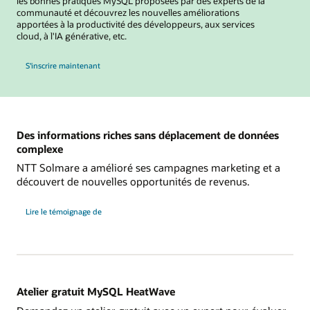
les bonnes pratiques MySQL proposées par des experts de la
communauté et découvrez les nouvelles améliorations
apportées à la productivité des développeurs, aux services
cloud, à l'IA générative, etc.
au MySQL Global Forum
S'inscrire maintenant
Des informations riches sans déplacement de données
complexe
NTT Solmare a amélioré ses campagnes marketing et a
découvert de nouvelles opportunités de revenus.
NTT
Lire le témoignage de
Solmare
Atelier gratuit MySQL HeatWave