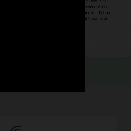
Le traitement vectoriel est parallélisé sur jusqu'à 512
nœuds de cluster MySQL HeatWave et exécuté à la
bande passante de la mémoire, ce qui permet d'obtenir
des résultats rapides avec une probabilité réduite de
perte de précision.
ion technique (PDF)