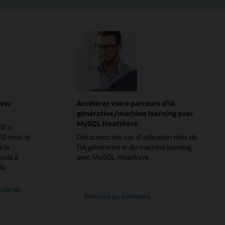
avec
Accélérez votre parcours d'IA
générative/machine learning avec
MySQL HeatWave
rD a
 12 mois et
Découvrez des cas d'utilisation réels de
 la
l'IA générative et du machine learning
mois à
avec MySQL HeatWave .
AI.
coin du
Accélérer
S'inscrire au webinaire
votre
parcours
d'IA
générative/machine