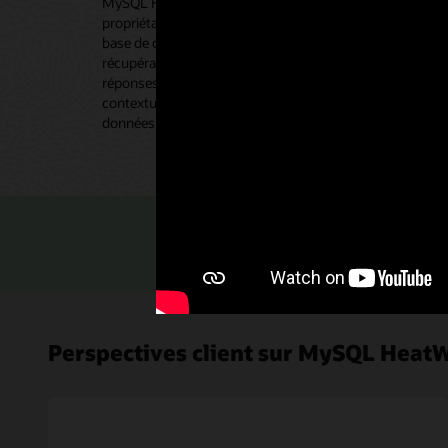
MySQL HeatWave Vector Store héberge vos documents
propriétaires dans différents formats, et agit en tant que
base de connaissances pour la génération augmentée de
récupération (RAG) afin de vous aider à obtenir des
réponses plus précises et pertinentes sur le plan
contextuel, sans déplacer les données vers une base de
données vectorielle distincte.
Lisez la fiche
Perspectives client sur MySQL Heat