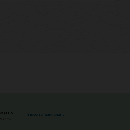
au MySQL Global Forum
 experts
S'inscrire maintenant
ervices