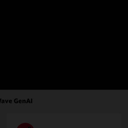
Tirez parti du pipeline automatisé pour découvrir et
ingérer des documents propriétaires dans MySQL
HeatWave Vector Store, ce qui facilite l'utilisation du
magasin de vecteurs par les développeurs et les
analystes sans expertise en IA.
 technique de HeatWave GenAI.
Télécharger la présentat
Wave GenAI