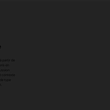
learning
avec
HeatWave
e
 partir de
ons en
cussion
 contexte
de type
i.