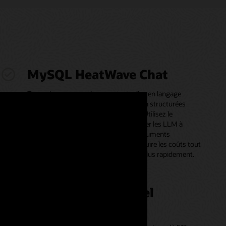
MySQL HeatWave Chat
Tenez des conversations contextuelles en langage
naturel informées par vos données non structurées
dans MySQL HeatWave Vector Store. Utilisez le
navigateur Lakehouse intégré pour aider les LLM à
effectuer des recherches dans des documents
spécifiques, ce qui vous permet de réduire les coûts tout
en obtenant des résultats plus précis plus rapidement.
Traitement vectoriel
évolutif