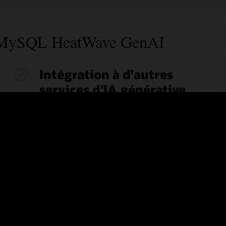
de MySQL HeatWave GenAI
Intégration à d'autres
services d'IA générative
Accédez à des modèles de base pré-entraînés à partir de
Cohere et Meta via le
service OCI Generative AI
lors de
l'utilisation de MySQL HeatWave GenAI sur OCI et via
Amazon Bedrock lors de l'utilisation de MySQL
HeatWave GenAI sur AWS.
Génération automatisée
d'intégrations