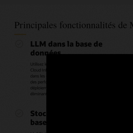
Principales fonctionnalités 
LLM dans la base de
données
Utilisez les LLM intégrés dans toutes les régions Oracle
Cloud Infrastructure (OCI), dans la région dédiée OCI et
dans les clouds et obtenez des résultats cohérents avec
des performances prévisibles dans tous les
déploiements. Réduisez les coûts d'infrastructure en
éliminant le besoin de provisionner les GPU.
Stockage vectoriel dans la
base de données