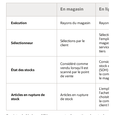
En magasin
En lign
Exécution
Exécution
Rayons du magasin
Rayons du
Sélections
l'employé
Sélections par le
Sélectionneur
Sélectionneur
magasin o
client
services d
tiers
Considér
Considéré comme
stock en m
vendu lorsqu'il est
État des stocks
État des stocks
(SOH) jusq
scanné par le point
la comman
de vente
le magasi
L'employé
l'acheteur 
Articles en rupture de
Articles en rupture de
Articles en rupture
choisit un 
stock
stock
de stock
la comma
client l'exi