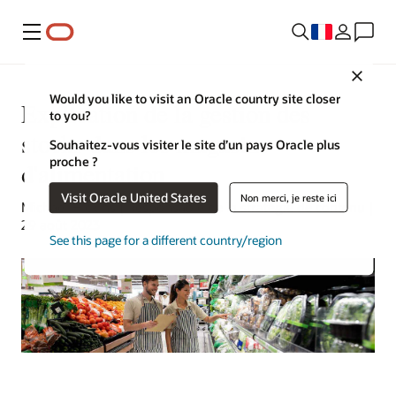
Menu
Close
Would you like to visit an Oracle country site closer
Explication de la gestion des
to you?
stocks dans les magasins
Souhaitez-vous visiter le site d’un pays Oracle plus
proche ?
d'alimentation
Visit Oracle United States
Non merci, je reste ici
Michael Hickins | Responsable de la stratégie de contenu |
29 août 2023
See this page for a different country/region