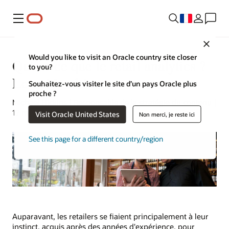
Menu
Close
Would you like to visit an Oracle country site closer
Qu'est-ce que le retail analytics ?
to you?
Le guide ultime
Souhaitez-vous visiter le site d’un pays Oracle plus
proche ?
Michael Hickins | Responsable de la stratégie du contenu |
17 mars 2023
Visit Oracle United States
Non merci, je reste ici
See this page for a different country/region
Auparavant, les retailers se fiaient principalement à leur
instinct, acquis après des années d'expérience, pour