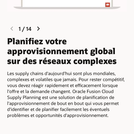
previous
next
1
/
14
slide
slide
Planifiez votre
E
approvisionnement global
d
sur des réseaux complexes
p
Les supply chains d'aujourd'hui sont plus mondiales,
Ora
complexes et volatiles que jamais. Pour rester compétitif,
pos
vous devez réagir rapidement et efficacement lorsque
fou
l'offre et la demande changent. Oracle Fusion Cloud
dis
Supply Planning est une solution de planification de
les
l'approvisionnement de bout en bout qui vous permet
éga
d'identifier et de planifier facilement les éventuels
pré
problèmes et opportunités d'approvisionnement.
vou
pri