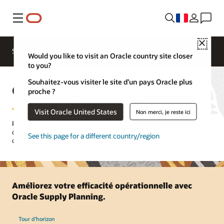
Menu
Close
SCM pour les différents secteurs d'activité
Would you like to visit an Oracle country site closer
to you?
Souhaitez-vous visiter le site d’un pays Oracle plus
Oracle Supply Planning
proche ?
Visit Oracle United States
Non merci, je reste ici
Planifiez et gérez le matériel et la capacité dans vos usines, centres
de distribution, fournisseurs et sous-traitants dans le cadre
See this page for a different country/region
d’opérations de fabrication discrète, en processus et par projets.
Améliorez votre efficacité opérationnelle avec
Oracle Supply Planning.
Tour d’horizon