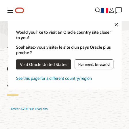
Menu
Close
Would you like to visit an Oracle country site closer
to you?
Fonctionnalités
Souhaitez-vous visiter le site d’un pays Oracle plus
proche ?
d'Oracle Audit Vault
Visit Oracle United States
Non merci, je reste ici
and Database Firewall
See this page for a different country/region
Tester AVDF sur LiveLabs