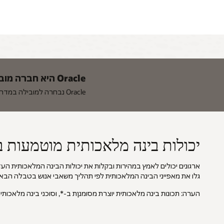
Oracle היא חברה מובילה בתחום ה-LMS, ה-LXP והלמידה הארגונית המורחבת
Oracle נבחרה למובילה במדריך לקונים של מחקר וטנה לשנת 2024: למידת מערכות ניהול.
יכולות בינה מלאכותית מוטמעות ב-acle Fusion Cloud HCM
ארגונים יכולים לאמץ במהירות ובקלות את יכולות הבינה המלאכותית הע
גלו את מאפייני הבינה המלאכותית לפי תהליך משאבי אנוש בטבלה הבא
הערה: תכונות בינה מלאכותית יוצרת מסומנןת ב-*, וסוכני בינה מלאכותית מסומנים ב-**, entic Applications