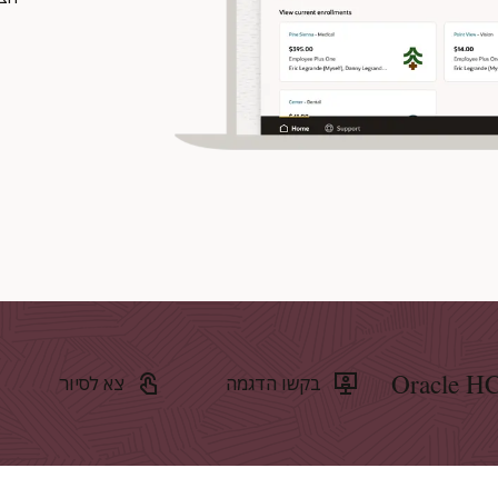
בקשו הדגמה
צא לסיור