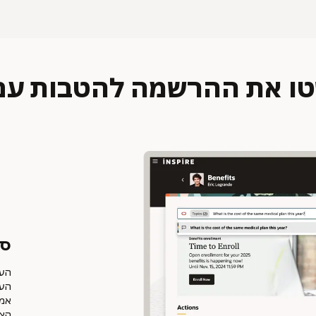
ת ההרשמה להטבות עם סוכני AI
סו
העצ
העו
אמת
הצר