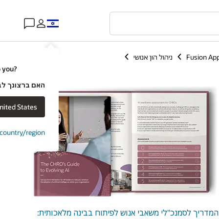
Fusion App
ניהול הון אנושי
o you?
האם ברצונך לבקר באתר של e
nited States
t country/region
המדריך לסמנכ"לי משאבי אנוש לפיתוח בבינה מלאכותית: