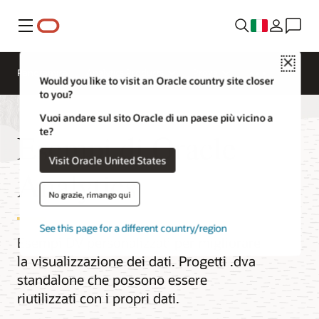
Menu
Close
Panoramica
Analytics Products
Prova
Would you like to visit an Oracle country site closer
to you?
Vuoi andare sul sito Oracle di un paese più vicino a
te?
Esempi di Oracle
Visit Oracle United States
Analytics
No grazie, rimango qui
See this page for a different country/region
Esempi DV personalizzati per migliorare
la visualizzazione dei dati. Progetti .dva
standalone che possono essere
riutilizzati con i propri dati.