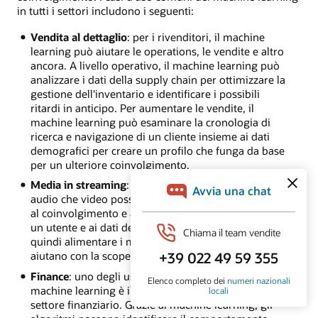
in tutti i settori includono i seguenti:
Vendita al dettaglio
: per i rivenditori, il machine
learning può aiutare le operations, le vendite e altro
ancora. A livello operativo, il machine learning può
analizzare i dati della supply chain per ottimizzare la
gestione dell'inventario e identificare i possibili
ritardi in anticipo. Per aumentare le vendite, il
machine learning può esaminare la cronologia di
ricerca e navigazione di un cliente insieme ai dati
demografici per creare un profilo che funga da base
per un ulteriore coinvolgimento.
Media in streaming
: come i retailer, sia gli streamer
audio che video possono creare profili cliente in base
al coinvolgimento e alla cronologia di navigazione di
un utente e ai dati demografici. Questo profilo può
quindi alimentare i motori di raccomandazione che
aiutano con la scoperta e l'ulteriore coinvolgimento.
Finance
: uno degli usi più potenti ma semplici del
machine learning è il rilevamento delle frodi nel
settore finanziario. Grazie al machine learning, gli