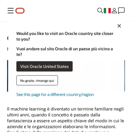
Menu
Close
Would you like to visit an Oracle country site closer
Cos'è il Machine Learning?
to you?
Vuoi andare sul sito Oracle di un paese più vicino a
Michael Chen | Content Strategist | 25 novembre 2024
te?
Visit Oracle United States
No grazie, rimango qui
See this page for a different country/region
Il machine learning è diventato un termine familiare negli
ultimi anni, quando il concetto è passato dalla
fantascienza a essere un aspetto chiave del modo in cui le
aziende e le organizzazioni elaborano le informazioni.