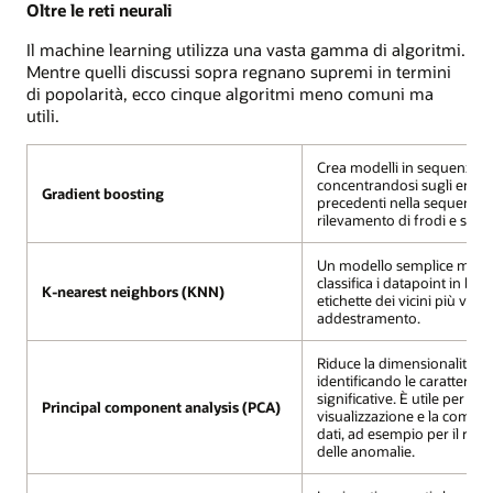
Oltre le reti neurali
Il machine learning utilizza una vasta gamma di algoritmi.
Mentre quelli discussi sopra regnano supremi in termini
di popolarità, ecco cinque algoritmi meno comuni ma
utili.
Crea modelli in sequenza
concentrandosi sugli errori
Gradient boosting
precedenti nella sequenza. U
rilevamento di frodi e spam
Un modello semplice ma ef
classifica i datapoint in base
K-nearest neighbors (KNN)
etichette dei vicini più vicini
addestramento.
Riduce la dimensionalità de
identificando le caratteristi
significative. È utile per la
Principal component analysis (PCA)
visualizzazione e la compre
dati, ad esempio per il ril
delle anomalie.