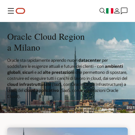
Menu
Oracle Cloud Region
a Milano
Oracle sta rapidamente aprendo nuovi
datacenter
per
soddisfare le esigenze attuali e future dei clienti - con
ambienti
globali
,
sicuri
e ad
alte prestazioni
che permettono di spostare,
costruire ed eseguire tutti i carichi di lavoro in cloud, dai servizi del
cloud infrastrutturale
(IaaS, con Oracle Cloud Infrastructure) a
quelli del
cloud applicativo
(SaaS, con le applicazioni Oracle
Cloud).