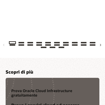
Previous
Next
Scopri di più
Prova Oracle Cloud Infrastructure
gratuitamente