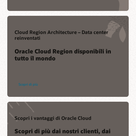
Cloud Region Architecture – Data center
reinventati
Oracle Cloud Region disponibili in
tutto il mondo
Scopri di più
Scopri i vantaggi di Oracle Cloud
Scopri di più dai nostri clienti, dai