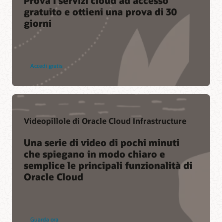
Prova i servizi cloud ad accesso
gratuito e ottieni una prova di 30
giorni
Accedi gratis
Videopillole di Oracle Cloud Infrastructure
Una serie di video di pochi minuti
che spiegano in modo chiaro e
semplice le principali funzionalità di
Oracle Cloud
Guarda ora