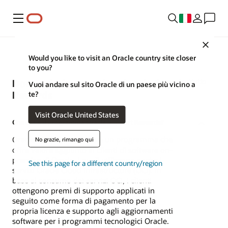
Menu
Close
Would you like to visit an Oracle country site closer
to you?
Domande frequenti su Oracle Support
Apri tutto
Vuoi andare sul sito Oracle di un paese più vicino a
Rewards
te?
Visit Oracle United States
Che cos'è il programma Oracle Support Rewards?
Oracle Support Rewards è un programma che
No grazie, rimango qui
offre valore aggiunto ai clienti di software on-
premise di Oracle, i quali utilizzano anche i
See this page for a different country/region
servizi Oracle Cloud Infrastructure (OCI). In
base al consumo dei servizi OCI, i clienti
ottengono premi di supporto applicati in
seguito come forma di pagamento per la
propria licenza e supporto agli aggiornamenti
software per i programmi tecnologici Oracle.