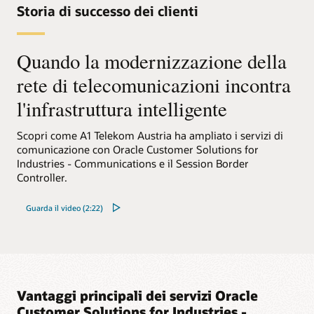
Solution brief: Soluzioni vocali per il tuo contact
Storia di successo dei clienti
Scheda tecnica: Funzionalità SBC personalizzate on-
center (PDF)
demand con Session Plug-in Language (SPL) (PDF)
Scheda tecnica: Oracle Converged Application
Quando la modernizzazione della
Server Intelligent Call Routing Integration Solution
(PDF)
rete di telecomunicazioni incontra
Scheda tecnica: Oracle Converged Application
l'infrastruttura intelligente
Server Selective Call Recording Solution (PDF)
Solution brief: Soluzioni vocali per il tuo contact
center (PDF)
Scopri come A1 Telekom Austria ha ampliato i servizi di
comunicazione con Oracle Customer Solutions for
Industries - Communications e il Session Border
Controller.
Guarda il video (2:22)
Vantaggi principali dei servizi Oracle
Customer Solutions for Industries -