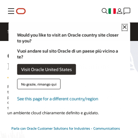
Menu
Close
Soluzioni
Risorse
Servizi di consulenza
Would you like to visit an Oracle country site closer
to you?
Vuoi andare sul sito Oracle di un paese più vicino a
Oracle Customer Solutions for
te?
Industries - Communications
Visit Oracle United States
No grazie, rimango qui
Ridefinisci la tua strategia di infrastruttura di rete per le
telecomunicazioni con le soluzioni all'avanguardia di consulenza
per le telecomunicazioni proposte da Oracle. Trai vantaggio dalle
See this page for a different country/region
competenze degli esperti Oracle per soddisfare le tue esigenze
specifiche e raggiungere i tuoi obiettivi di trasformazione attraverso
un ambiente cloud chiaramente definito e guidato.
Parla con Oracle Customer Solutions for Industries - Communications