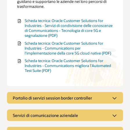
guidano e supportano le aziende nei loro percorsi di
trasformazione.
Scheda tecnica: Oracle Customer Solutions for
Industries - Servizi di condivisione delle conoscenze
di Communications - Tecnologia di core 5G e
segnalazione (PDF)
Scheda tecnica: Oracle Customer Solutions for
Industries - Communications per
l'implementazione della core 5G cloud native (PDF)
Scheda tecnica: Oracle Customer Solutions for
Industries - Communications migliora l'Automated
Test Suite (PDF)
Portolio di servizi session border controller
Portolio di servizi session border
Servizi di comunicazione aziendale
controller