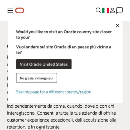
Menu
Close
Fusion Applications
Would you like to visit an Oracle country site closer
to you?
Oracle Customer Experience (CX)
Vuoi andare sul sito Oracle di un paese più vicino a
te?
Rendi importante ogni interazione con il cliente
collegando tutti i tuoi dati aziendali tra marketing,
Visit Oracle United States
vendite e customer service. Oracle Customer Experience
(CX) offre una suite connessa di applicazioni che va oltre
No grazie, rimango qui
il tradizionale CRM per aiutarti a creare, gestire, servire e
coltivare relazioni durature con i clienti. Crea una visione
See this page for a different country/region
completa dei tuoi clienti e di ogni loro interazione,
indipendentemente da come, quando, dove o con chi
interagiscono. Consenti a tutta la tua azienda di offrire
customer experience eccezionali, dall'acquisizione alla
retention, e in ogni istante.