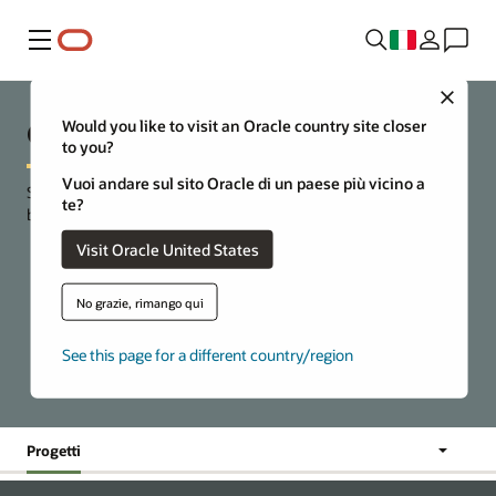
Menu
Close
Open source in Oracle
Would you like to visit an Oracle country site closer
to you?
Vuoi andare sul sito Oracle di un paese più vicino a
Scelta e flessibilità per creare e distribuire applicazioni e servizi
te?
basati sul cloud.
Visit Oracle United States
Inizia a utilizzare Oracle Cloud Free Tier
No grazie, rimango qui
See this page for a different country/region
Progetti
Vai a:
Notizie
Progetti
Blog in
Domande
primo piano
frequenti