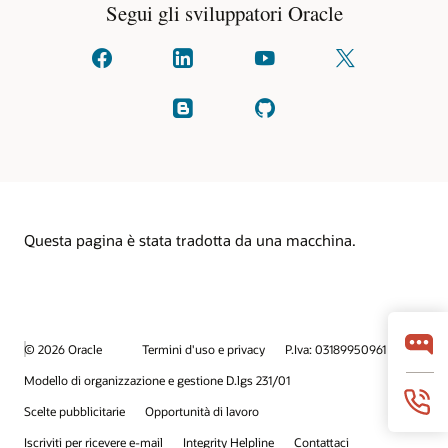
Segui gli sviluppatori Oracle
Connettiti
Collegati
Guarda
Seguici
con
con
su
su
noi
noi
YouTube
X
su
su
(formalmente
Leggi
Controlla
facebook
linkedIn
noto
i
su
come
nostri
GitHub
Twitter)
blog
Questa pagina è stata tradotta da una macchina.
© 2026 Oracle
Termini d'uso e privacy
P.Iva: 03189950961
Modello di organizzazione e gestione D.lgs 231/01
Scelte pubblicitarie
Opportunità di lavoro
Iscriviti per ricevere e-mail
Integrity Helpline
Contattaci