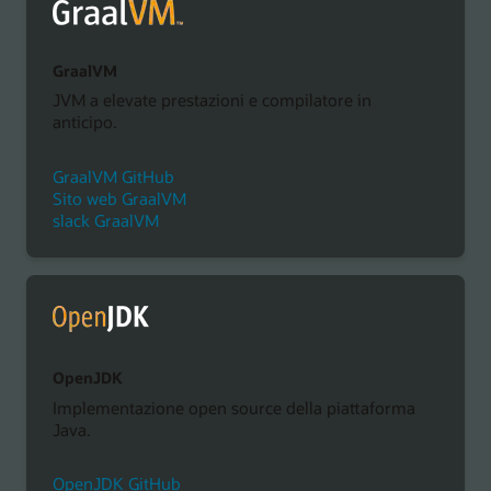
GraalVM
JVM a elevate prestazioni e compilatore in
anticipo.
GraalVM GitHub
Sito web GraalVM
slack GraalVM
OpenJDK
Implementazione open source della piattaforma
Java.
OpenJDK GitHub