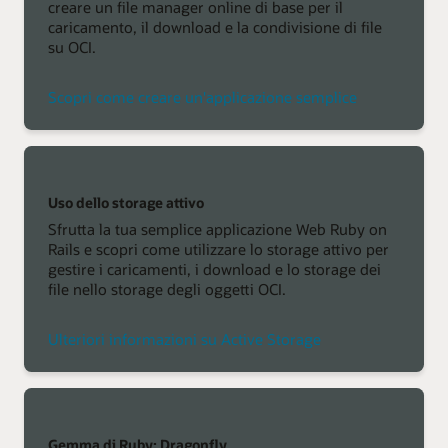
creare un file manager online di base per il
caricamento, il download e la condivisione di file
su OCI.
Scopri come creare un'applicazione semplice
Uso dello storage attivo
Sfrutta la tua semplice applicazione Web Ruby on
Rails e scopri come utilizzare lo storage attivo per
gestire i caricamenti, i download e lo storage dei
file nello storage degli oggetti OCI.
Ulteriori informazioni su Active Storage
Gemma di Ruby: Dragonfly