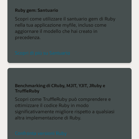
Ruby gem: Santuario
Scopri come utilizzare il santuario gem di Ruby
nella tua applicazione myfile, incluso come
aggiornare il modello che hai creato in
precedenza.
Scopri di più su Santuario
Benchmarking di CRuby, MJIT, YJIT, JRuby e
TruffleRuby
Scopri come TruffleRuby può comprendere e
ottimizzare il codice Ruby in modo
significativamente migliore rispetto a qualsiasi
altra implementazione di Ruby.
Confronta versioni Ruby