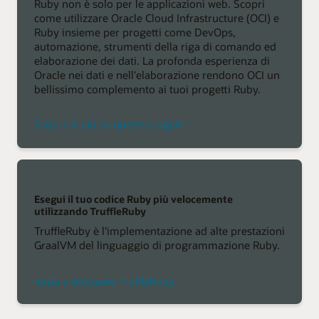
Ruby non è solo per le applicazioni web. Scopri
come utilizzare Oracle Cloud Infrastructure (OCI) e
Ruby insieme per progetti come DevOps,
automazione, strumenti della riga di comando ed
elaborazione dei dati. La profonda esperienza di
Oracle nei dati e nell'elaborazione rendono OCI un
bellissimo complemento ai tuoi progetti Ruby.
Scopri di più su questi progetti
Esegui il tuo codice Ruby più velocemente
utilizzando TruffleRuby
TruffleRuby è l'implementazione ad alte prestazioni
GraalVM del linguaggio di programmazione Ruby.
Inizia a utilizzare TruffleRuby