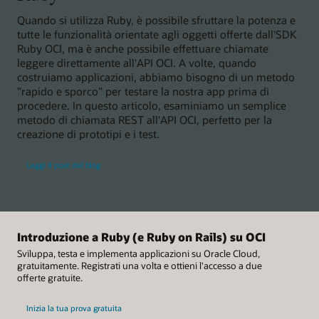
Quando si utilizza Ruby, è possibile sfruttare la potenza e
tutte le funzionalità orientate agli oggetti offerte dall'SDK
Ruby OCI, ma è anche possibile effettuare chiamate
leggere direttamente all'API OCI. A volte, quando
costruiamo applicazioni, abbiamo bisogno di un metodo
"rapido e sporco" per testare la nostra app prima di
procedere. In questo articolo, esaminiamo un semplice
metodo di chiamata REST all'API OCI, perfetto per la
creazione di prototipi e i test.
Leggi il post del blog
Introduzione a Ruby (e Ruby on Rails) su OCI
Sviluppa, testa e implementa applicazioni su Oracle Cloud,
gratuitamente. Registrati una volta e ottieni l'accesso a due
offerte gratuite.
Inizia la tua prova gratuita