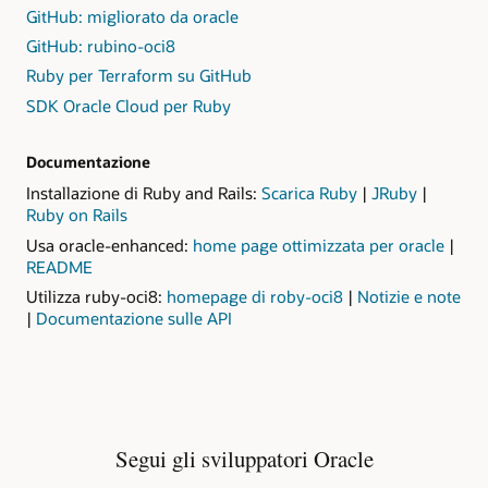
GitHub: migliorato da oracle
GitHub: rubino-oci8
Ruby per Terraform su GitHub
SDK Oracle Cloud per Ruby
Documentazione
Installazione di Ruby and Rails:
Scarica Ruby
|
JRuby
|
Ruby on Rails
Usa oracle-enhanced:
home page ottimizzata per oracle
|
per
README
oracle-
su
Utilizza ruby-oci8:
homepage di roby-oci8
|
Notizie e note
enhanced
su
rub
|
Documentazione sulle API
ruby-
oci
oci8
Segui gli sviluppatori Oracle