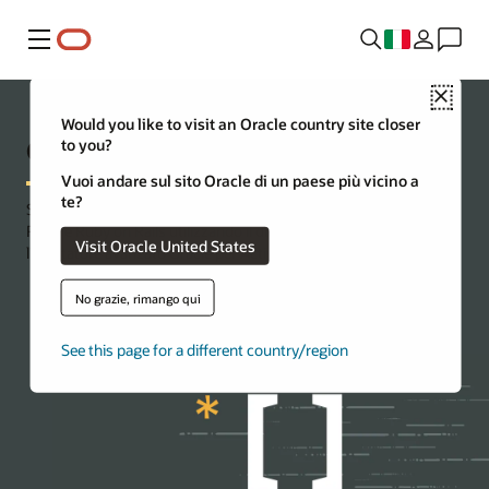
Menu
Close
Would you like to visit an Oracle country site closer
Centro sviluppatori Ruby
to you?
Vuoi andare sul sito Oracle di un paese più vicino a
te?
Sviluppare applicazioni con Oracle Database. Creare applicazioni
Ruby e Ruby on Rails utilizzando il driver ruby-oci8 o JRuby con
Visit Oracle United States
l'adattatore avanzato Oracle per ActiveRecord.
No grazie, rimango qui
Inizia con il tuo primo laboratorio
See this page for a different country/region