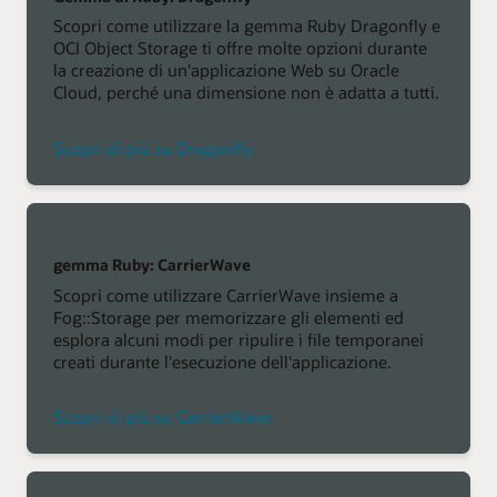
Scopri come utilizzare la gemma Ruby Dragonfly e
OCI Object Storage ti offre molte opzioni durante
la creazione di un'applicazione Web su Oracle
Cloud, perché una dimensione non è adatta a tutti.
Scopri di più su Dragonfly
gemma Ruby: CarrierWave
Scopri come utilizzare CarrierWave insieme a
Fog::Storage per memorizzare gli elementi ed
esplora alcuni modi per ripulire i file temporanei
creati durante l'esecuzione dell'applicazione.
Scopri di più su CarrierWave