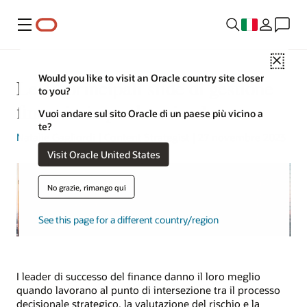
Menu
Close
Would you like to visit an Oracle country site closer
Le 14 principali sfide di gestione
to you?
finanziaria per le aziende
Vuoi andare sul sito Oracle di un paese più vicino a
te?
Natalie Gagliordi
| Content Strategist | 27 novembre 2023
Visit Oracle United States
No grazie, rimango qui
See this page for a different country/region
I leader di successo del finance danno il loro meglio
quando lavorano al punto di intersezione tra il processo
decisionale strategico, la valutazione del rischio e la