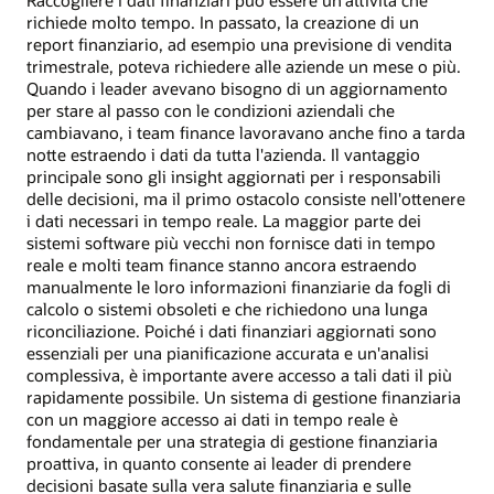
Raccogliere i dati finanziari può essere un'attività che
richiede molto tempo. In passato, la creazione di un
report finanziario, ad esempio una previsione di vendita
trimestrale, poteva richiedere alle aziende un mese o più.
Quando i leader avevano bisogno di un aggiornamento
per stare al passo con le condizioni aziendali che
cambiavano, i team finance lavoravano anche fino a tarda
notte estraendo i dati da tutta l'azienda. Il vantaggio
principale sono gli insight aggiornati per i responsabili
delle decisioni, ma il primo ostacolo consiste nell'ottenere
i dati necessari in tempo reale. La maggior parte dei
sistemi software più vecchi non fornisce dati in tempo
reale e molti team finance stanno ancora estraendo
manualmente le loro informazioni finanziarie da fogli di
calcolo o sistemi obsoleti e che richiedono una lunga
riconciliazione. Poiché i dati finanziari aggiornati sono
essenziali per una pianificazione accurata e un'analisi
complessiva, è importante avere accesso a tali dati il più
rapidamente possibile. Un sistema di gestione finanziaria
con un maggiore accesso ai dati in tempo reale è
fondamentale per una strategia di gestione finanziaria
proattiva, in quanto consente ai leader di prendere
decisioni basate sulla vera salute finanziaria e sulle