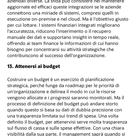
aziendali diverse. La sfida può consistere nel mantenere
aggiornate ed efficaci queste integrazioni se le aziende
connettono una miriade di sistemi, compresi quelli in
esecuzione on-premise e nel cloud. Ma è l'obiettivo giusto
per cui lottare. I sistemi finanziari integrati migliorano
l'accuratezza, riducono l'inserimento o il recupero
manuale dei dati e supportano insight in tempo reale,
offrendo ai team finance le informazioni di cui hanno
bisogno per concentrarsi su attività strategiche che
contribuiscono al successo dell'organizzazione.
13. Attenersi ai budget
Costruire un budget è un esercizio di pianificazione
strategica, perché funge da roadmap per le priorità di
un'organizzazione e delinea il modo in cui le risorse
vengono allocate e i progressi saranno monitorati. Ma il
processo di definizione del budget può andare storto
quando questo si basa su dati di dubbia precisione con
una trasparenza limitata sui trend di spesa. Una volta
definito il budget, per attenervisi serve molta trasparenza
sul flusso di cassa e sulle spese effettive. Con una chiara
visibilità dalla sua parte, il management saprà quando si