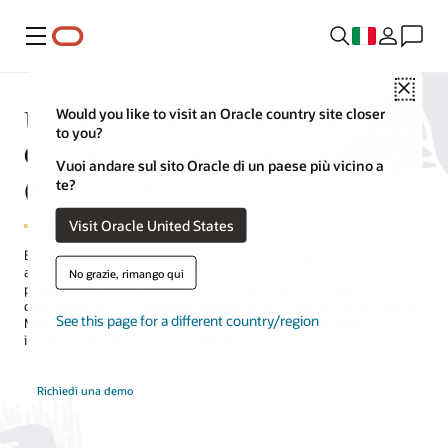
Menu
Close
Una soluzione di Know Your
Would you like to visit an Oracle country site closer
to you?
Customer (KYC) e Due Diligence
Vuoi andare sul sito Oracle di un paese più vicino a
(CDD, EDD) trasparente
te?
Visit Oracle United States
Basata su intelligenza artificiale, machine learning e analytics
avanzati, la soluzione Know Your Customer di Oracle aumenta il tuo
No grazie, rimango qui
programma di compliance per KYC, customer due diligence (CDD) e
due diligence (EDD) avanzata durante tutto il ciclo di vita del cliente.
See this page for a different country/region
Monitora costantemente i rischi tramite una digitalizzazione
integrata, basata sui dati e intelligente.
Richiedi una demo