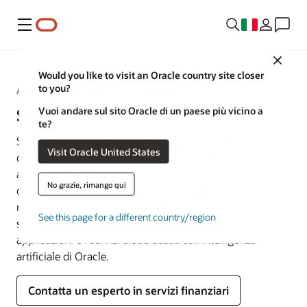
Menu
Close
Would you like to visit an Oracle country site closer
to you?
Aperta. In tempo reale. Intelligente.
Vuoi andare sul sito Oracle di un paese più vicino a
Servizi finanziari
te?
Sfrutta la tua tecnologia e il vantaggio competitivo dei
Visit Oracle United States
dati per favorire una crescita sostenibile. Riprogetta per
aumentare l'efficienza operativa, passa all'innovazione
No grazie, rimango qui
del modello di business, evolviti per soddisfare le
mutevoli esigenze dei clienti e diventa un istituto di
See this page for a different country/region
servizi finanziari focalizzato sulle persone con le
applicazioni e i servizi cloud basati sull'intelligenza
artificiale di Oracle.
Contatta un esperto in servizi finanziari