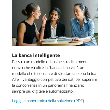
Crea un'esperienza cliente coinvolgente
modernizzazione del finance di IDC (PDF)
sviluppando le tue applicazioni di servizi finanziari
Next Generation su Oracle Cloud Infrastructure. I
servizi cloud nativi consentono lo sviluppo di
applicazioni moderne usando tecnologie come
Kubernetes, Docker, funzioni serverless, API e
Kafka.
Scopri i servizi cloud native
La banca intelligente
Passa a un modello di business radicalmente
nuovo che va oltre la "banca di servizi", un
modello che ti consente di sfruttare a pieno la tua
AI e il vantaggio competitivo dei dati per superare
la concorrenza in un panorama finanziario
sempre più digitale e automatizzato.
Leggi la panoramica della soluzione (PDF)