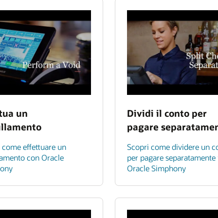
ttua un
Dividi il conto per
llamento
pagare separatame
 come effettuare un
Scopri come dividere un c
lamento con Oracle
per pagare separatamente 
ony
Oracle Simphony