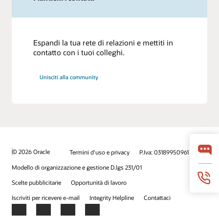
Espandi la tua rete di relazioni e mettiti in
contatto con i tuoi colleghi.
Unisciti alla community
© 2026 Oracle
Termini d'uso e privacy
P.Iva: 03189950961
Modello di organizzazione e gestione D.lgs 231/01
Scelte pubblicitarie
Opportunità di lavoro
Iscriviti per ricevere e-mail
Integrity Helpline
Contattaci
Facebook
X
LinkedIn
YouTube