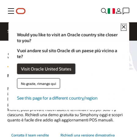
Menu
Close
Soluzioni per la ristorazione
Webinars
Would you like to visit an Oracle country site closer
to you?
Vuoi andare sul sito Oracle di un paese più vicino a
Sistema POS RES 3700 di Oracle
te?
Visit Oracle United States
Migliora il tuo sistema POS RES 3700 per l'ultima volta
No grazie, rimango qui
Non vuoi più gestire aggiornamenti, server o software antivirus per
il POS? Vuoi abbandonare il tuo sistema POS in locale? Effettua
See this page for a different country/region
l'upgrade a Simphony Point of Sale di Oracle e il tuo sistema POS
per ristoranti sarà sicuro e operativo all'interno di Oracle Cloud.
Inoltre, puoi provare nuovi tablet e terminali POS per solo 1 $
ciascuno. Richiedi una demo gratuita su Simphony oggi e scopri
quanto è facile dire addio agli aggiornamenti POS manuali.
Contatta il team vendite
Richiedi una versione dimostrativa