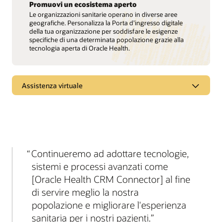
Promuovi un ecosistema aperto
Le organizzazioni sanitarie operano in diverse aree
geografiche. Personalizza la Porta d’ingresso digitale
della tua organizzazione per soddisfare le esigenze
specifiche di una determinata popolazione grazie alla
tecnologia aperta di Oracle Health.
Assistenza virtuale
Incontra ogni paziente dove è più a
suo agio
Offri assistenza oltre l'ospedale
Continueremo ad adottare tecnologie,
Il percorso di cura di un paziente non termina quando
sistemi e processi avanzati come
lascia l’ospedale. Consenti ai tuoi team clinici di fornire
assistenza attraverso le funzionalità di assistenza
[Oracle Health CRM Connector] al fine
virtuale di Oracle Health, tra cui visite video,
di servire meglio la nostra
monitoraggio remoto dei pazienti e terapie digitali.
popolazione e migliorare l'esperienza
Ridurre le barriere all'assistenza
sanitaria per i nostri pazienti.
L’assistenza virtuale può migliorare l’accesso alle cure