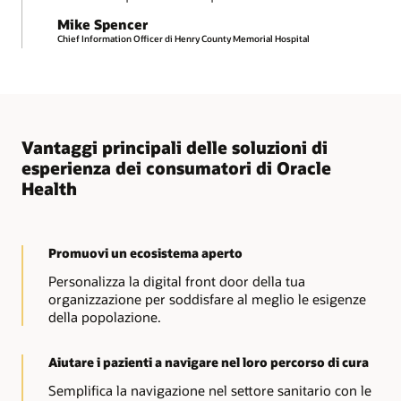
per i pazienti che hanno difficoltà a recarsi agli
Mike Spencer
appuntamenti in presenza. Raggiungi i pazienti
Chief Information Officer di Henry County Memorial Hospital
ovunque si sentano più a loro agio grazie alla suite di
soluzioni per visite video e alle funzionalità di terapia
digitale di Oracle Health.
Vantaggi principali delle soluzioni di
esperienza dei consumatori di Oracle
Health
Promuovi un ecosistema aperto
Personalizza la digital front door della tua
organizzazione per soddisfare al meglio le esigenze
della popolazione.
Aiutare i pazienti a navigare nel loro percorso di cura
Semplifica la navigazione nel settore sanitario con le