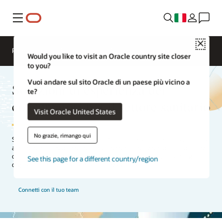
Menu
Close
Panoramica
Segments
Soluzioni
Would you like to visit an Oracle country site closer
to you?
Vuoi andare sul sito Oracle di un paese più vicino a
Soluzioni di esperienza dei
te?
consumatori per il settore sanitario
Visit Oracle United States
No grazie, rimango qui
Soddisfa le crescenti aspettative dei consumatori e metti la persona
al centro del suo percorso sanitario con le soluzioni per l'esperienza
dei consumatori di Oracle Health, che includono la porta d'ingresso
See this page for a different country/region
digitale e le funzionalità di assistenza virtuale.
Connetti con il tuo team