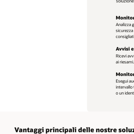
soluzione 
Oracle Health 724Access
Monito
Oracle 
Gestione delle identità e degli
Analizza g
Aiuta gli 
accessi
Disaste
sicurezza 
necessario
Mantieni l
consigliati
durante un
Autenti
Avvisi e
Consenti m
Accesso 
Ricevi avv
riautentic
Ottieni l'
ai riesami
fascicolo 
fascicolo 
Health.
Monitor
Esegui au
intervallo
o un ident
Vantaggi principali delle nostre soluz