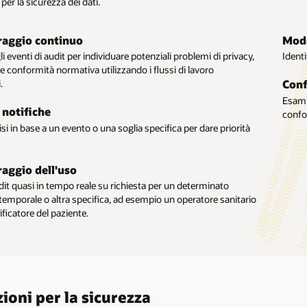
per la sicurezza dei dati.
raggio continuo
Health Instant Access
Mode
Prov
li eventi di audit per individuare potenziali problemi di privacy,
operatori sanitari a essere più produttivi riducendo il tempo
Identi
Aiuta 
r recovery
Visu
e conformità normativa utilizzando i flussi di lavoro
 per accedere alle informazioni e agli strumenti di lavoro.
gesten
'accesso completo in lettura/scrittura a tutti i dati clinici
Ottien
.
sanita
Conf
'interruzione del fascicolo sanitario elettronico (EHR).
del fa
cazione dei flussi di lavoro
Esamin
 notifiche
S
etodi avanzati di autenticazione per i flussi di lavoro di
confo
in sola lettura
Visu
isi in base a un evento o una soglia specifica per dare priorità
azione che utilizzano l'autenticazione a più fattori (MFA) nel
accesso in sola lettura a una copia completa dei dati nel
Mantie
.
sanitario elettronico (EHR).
sanitario elettronico (EHR) utilizzando le soluzioni Oracle
inform
pazie
aggio dell'uso
dit quasi in tempo reale su richiesta per un determinato
 temporale o altra specifica, ad esempio un operatore sanitario
ificatore del paziente.
ioni per la sicurezza