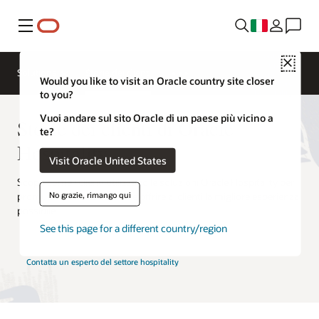
Menu
Contatta
Close
un
Solutions
Storie dei clienti
esperto
Would you like to visit an Oracle country site closer
del settore
hospitality
to you?
Vuoi andare sul sito Oracle di un paese più vicino a
Storie dei clienti di Oracle
te?
Hospitality
Visit Oracle United States
Scopri come i clienti utilizzano le soluzioni Oracle Hospitality per
No grazie, rimango qui
promuovere l'innovazione e offrire ai clienti la migliore esperienza
possibile.
See this page for a different country/region
Contatta un esperto del settore hospitality