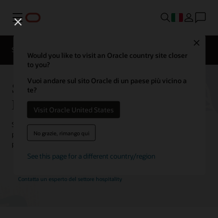
Menu
Contatta
Close
un
Solutions
Storie dei clienti
esperto
Would you like to visit an Oracle country site closer
del settore
hospitality
to you?
Vuoi andare sul sito Oracle di un paese più vicino a
Storie dei clienti di Oracle
te?
Hospitality
Visit Oracle United States
Scopri come i clienti utilizzano le soluzioni Oracle Hospitality per
No grazie, rimango qui
promuovere l'innovazione e offrire ai clienti la migliore esperienza
possibile.
See this page for a different country/region
Contatta un esperto del settore hospitality