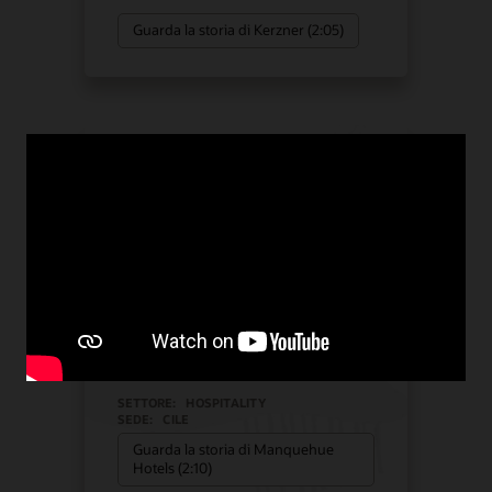
Guarda la storia di Kerzner (2:05)
Manquehue Hotels ha scelto
le soluzioni Oracle per la
propria crescita strategica
Sistema POS per hotel
Hospitality POS Hardware
Soluzioni per il settore hospitality
SETTORE:
HOSPITALITY
SEDE:
CILE
Guarda la storia di Manquehue
Hotels (2:10)