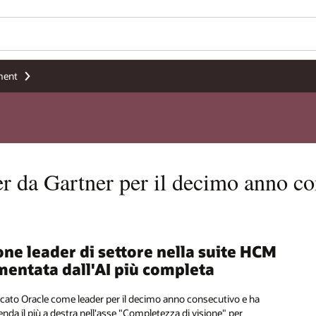
ment
er da Gartner per il decimo anno c
ne leader di settore nella suite HCM
mentata dall'AI più completa
icato Oracle come leader per il decimo anno consecutivo e ha
enda il più a destra nell'asse "Completezza di visione" per