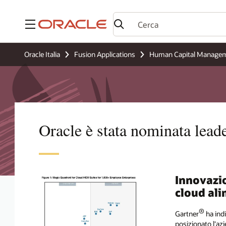
Menu
Oracle Italia
Fusion Applications
Human Capital Manage
Oracle è stata nominata lead
Innovazio
cloud ali
®
Gartner
ha ind
posizionato l'azi