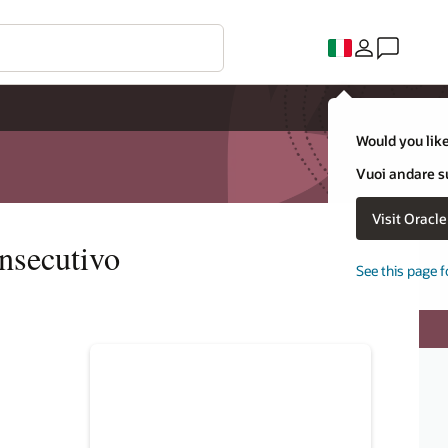
Would you like
Vuoi andare su
Visit Oracl
onsecutivo
See this page f