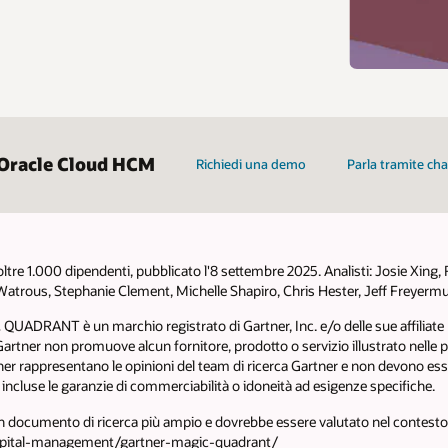
u Oracle Cloud HCM
Richiedi una demo
Parla tramite ch
tre 1.000 dipendenti, pubblicato l'8 settembre 2025. Analisti: Josie Xin
atrous, Stephanie Clement, Michelle Shapiro, Chris Hester, Jeff Freyermu
ADRANT è un marchio registrato di Gartner, Inc. e/o delle sue affiliate negli
Gartner non promuove alcun fornitore, prodotto o servizio illustrato nelle pr
artner rappresentano le opinioni del team di ricerca Gartner e non devono es
, incluse le garanzie di commerciabilità o idoneità ad esigenze specifiche.
un documento di ricerca più ampio e dovrebbe essere valutato nel contesto
-capital-management/gartner-magic-quadrant/