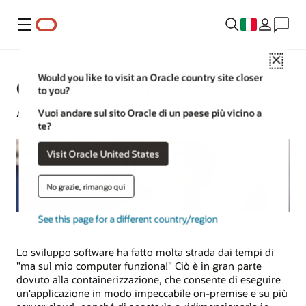
Menu
Close
Would you like to visit an Oracle country site closer
Che cos'è Docker?
to you?
Vuoi andare sul sito Oracle di un paese più vicino a
Alan Zeichick | Senior Writer | 8 dicembre 2025
te?
Visit Oracle United States
No grazie, rimango qui
See this page for a different country/region
Lo sviluppo software ha fatto molta strada dai tempi di
"ma sul mio computer funziona!" Ciò è in gran parte
dovuto alla containerizzazione, che consente di eseguire
un'applicazione in modo impeccabile on-premise e su più