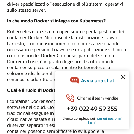
driver specializzati o l'esecuzione di più sistemi operativi
sullo stesso server.
In che modo Docker si integra con Kubernetes?
Kubernetes è un sistema open source per la gestione dei
container Docker. Ne consente la distribuzione, l'avvio,
l'arresto, il ridimensionamento con più istanze quando
necessario e persino il riavvio se un'applicazione si blocca
o non risponde. Docker Compose, parte del sistema
Docker di base, è in grado di gestire distribuzioni di
container su piccola scala, mentre Kubernetes è la
soluzione ideale per il ridimensionamento di decine,
centinaia o addirittura migliaia di container.
Qual è il ruolo di Docker nelle strategie cloud aziendali?
I container Docker sono ideali per la distribuzione del
software nel cloud. Ciò può includere sia le applicazioni
tradizionali eseguite in un container sia le applicazioni
cloud native basate su microservizi e costituite da decine
di servizi separati in esecuzione nei propri container. I
container possono semplificare lo sviluppo e la