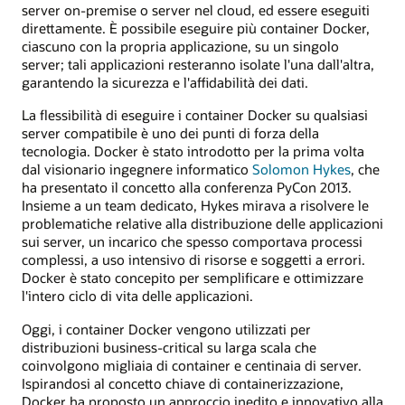
server on-premise o server nel cloud, ed essere eseguiti
direttamente. È possibile eseguire più container Docker,
ciascuno con la propria applicazione, su un singolo
server; tali applicazioni resteranno isolate l'una dall'altra,
garantendo la sicurezza e l'affidabilità dei dati.
La flessibilità di eseguire i container Docker su qualsiasi
server compatibile è uno dei punti di forza della
tecnologia. Docker è stato introdotto per la prima volta
dal visionario ingegnere informatico
Solomon Hykes
, che
ha presentato il concetto alla conferenza PyCon 2013.
Insieme a un team dedicato, Hykes mirava a risolvere le
problematiche relative alla distribuzione delle applicazioni
sui server, un incarico che spesso comportava processi
complessi, a uso intensivo di risorse e soggetti a errori.
Docker è stato concepito per semplificare e ottimizzare
l'intero ciclo di vita delle applicazioni.
Oggi, i container Docker vengono utilizzati per
distribuzioni business-critical su larga scala che
coinvolgono migliaia di container e centinaia di server.
Ispirandosi al concetto chiave di containerizzazione,
Docker ha proposto un approccio inedito e innovativo alla