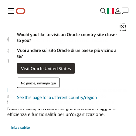
Menu
Close
Would you like to visit an Oracle country site closer
Che cos'è l'integrazione delle
to you?
applicazioni?
Vuoi andare sul sito Oracle di un paese più vicino a
te?
12 luglio 2023
Visit Oracle United States
No grazie, rimango qui
Integrazione delle applicazioni
è il processo che consente
alle applicazioni e ai sistemi progettati in modo
See this page for a different country/region
indipendente di lavorare insieme. Ciò può aiutare a
ridurre i costi, a rivelare insight e a creare maggiore
efficienza e funzionalità per un'organizzazione.
Inizia subito