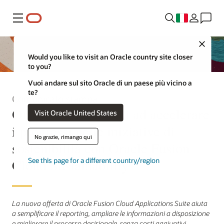
Menu
Close
Would you like to visit an Oracle country site closer
to you?
Vuoi andare sul sito Oracle di un paese più vicino a
te?
Comunicato stampa
Oracle aiuta i clienti ad accelerare
Visit Oracle United States
i progressi nelle iniziative di
No grazie, rimango qui
sostenibilità con Oracle Fusion
Cloud Sustainability
See this page for a different country/region
La nuova offerta di Oracle Fusion Cloud Applications Suite aiuta
a semplificare il reporting, ampliare le informazioni a disposizione
e migliorare il processo decisionale, senza costi aggiuntivi