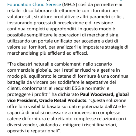
Foundation Cloud Service
(MFCS) così da permettere ai
retailer di collaborare direttamente con i fornitori per
valutare siti, strutture produttive e altri parametri critici,
instaurando processi di preselezione e di revisione
continua completi e approfonditi. In questo modo è
possibile semplificare le operazioni di merchandising
utilizzando un portale unificato per accedere a dati di
valore sui fornitori, per analizzarli e impostare strategie di
merchandising più efficienti ed efficaci.
“Tra disastri naturali e cambiamenti nello scenario
commerciale globale, per i retailer riuscire a gestire in
modo più equilibrato le catene di fornitura è una continua
battaglia da vincere per soddisfare le aspettative dei
clienti, conformarsi ai requisiti ESG e normativi e
proteggere i profitti” ha dichiarato
Paul Woodward, global
vice President, Oracle Retail Products
. “Questa soluzione
offre loro visibilità basata sui dati e potenziata dall’AI e le
capacità di analisi necessarie a muoversi in complesse
catene di fornitura e altrettanto complesse relazioni con i
diversi vendor, aiutando a mitigare i rischi finanziari,
operativi e reputazionali”.