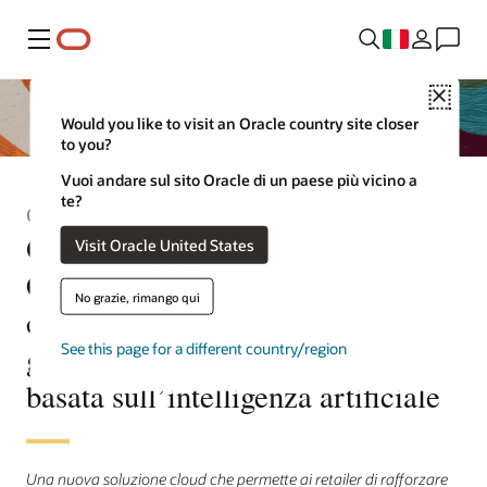
Menu
Close
Would you like to visit an Oracle country site closer
to you?
Vuoi andare sul sito Oracle di un paese più vicino a
te?
Comunicato stampa
Oracle Supply Chain
Visit Oracle United States
Collaboration: i retailer
No grazie, rimango qui
contribuiscono a mitigare i rischi
grazie ad una soluzione cloud
See this page for a different country/region
basata sull’intelligenza artificiale
Una nuova soluzione cloud che permette ai retailer di rafforzare