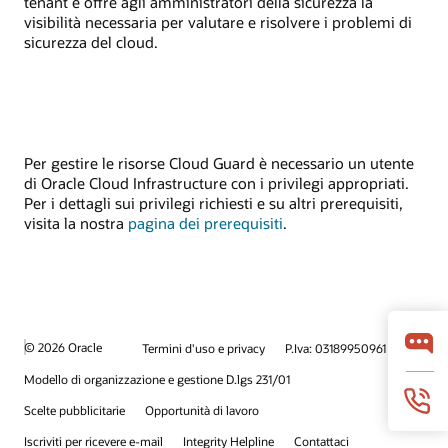
tenant e offre agli amministratori della sicurezza la
visibilità necessaria per valutare e risolvere i problemi di
sicurezza del cloud.
Per gestire le risorse Cloud Guard è necessario un utente
di Oracle Cloud Infrastructure con i privilegi appropriati.
Per i dettagli sui privilegi richiesti e su altri prerequisiti,
visita la nostra
pagina dei prerequisiti
.
© 2026 Oracle
Termini d'uso e privacy
P.Iva: 03189950961
Modello di organizzazione e gestione D.lgs 231/01
Scelte pubblicitarie
Opportunità di lavoro
Iscriviti per ricevere e-mail
Integrity Helpline
Contattaci