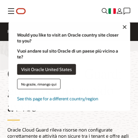
Menu
Close
Panoramica
Cloud Security Services
Would you like to visit an Oracle country site closer
to you?
Vuoi andare sul sito Oracle di un paese più vicino a
te?
Oracle Cloud Guard:
Visit Oracle United States
guida per un rapido
No grazie, rimango qui
See this page for a different country/region
avvio
Oracle Cloud Guard rileva risorse non configurate
correttamente e attività non sicure tra i tenant e offre agli