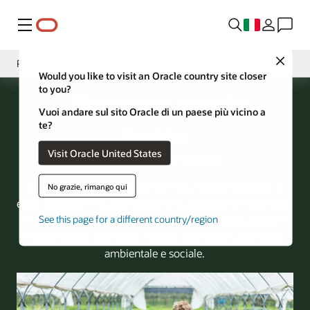
Menu
Close
Pratiche
Would you like to visit an Oracle country site closer
to you?
Panoramica
Oracle Environmental and Social Impact Report
Vuoi andare sul sito Oracle di un paese più vicino a
Messaggio di leadership
te?
Pratiche
Filantropia
Visit Oracle United States
I nostri valori in azione
Persone
Oracle si impegna a rispettare i più elevati standard di
No grazie, rimango qui
Pianeta
etica aziendale e buone pratiche di governance aziendale.
See this page for a different country/region
Il nostro modello trasparente fornisce risorse, policy e
report relativi agli sforzi a livello aziendale sull'impatto
ambientale e sociale.