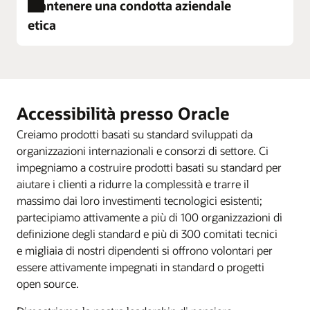
Mantenere una condotta aziendale
Oracle University
etica
Sviluppo della carriera
Programmi di sostenibilità
Donazioni dei dipendenti
Policy on Compliance with ILO Conventions
Oracle Volunteering
(PDF)
Accessibilità presso Oracle
Corporate Governance
Creiamo prodotti basati su standard sviluppati da
Employee Code of Ethics and Business
organizzazioni internazionali e consorzi di settore. Ci
Conduct
impegniamo a costruire prodotti basati su standard per
aiutare i clienti a ridurre la complessità e trarre il
Human Rights Statement (PDF)
massimo dai loro investimenti tecnologici esistenti;
Oracle’s Policy Positions (PDF)
partecipiamo attivamente a più di 100 organizzazioni di
Partner Code of Conduct and Business Ethics
definizione degli standard e più di 300 comitati tecnici
(PDF)
e migliaia di nostri dipendenti si offrono volontari per
essere attivamente impegnati in standard o progetti
Policy Against Trafficking in Persons and
open source.
Slavery (PDF)