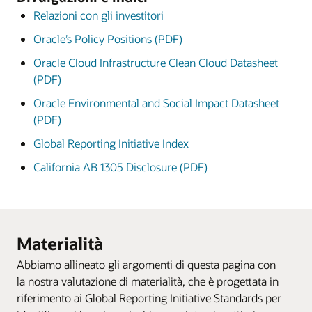
and Cloud Computing for Teaching and Learning,
2025
Relazioni con gli investitori
World Education Summit, 2024
Top Employer IT for Students, Czech Republic, 2025
Oracle’s Policy Positions (PDF)
VETS Indexes 4 Star Employer, 2025
Oracle Cloud Infrastructure Clean Cloud Datasheet
Visualizza l'elenco completo dei premi ricevuti
World’s Best Companies, Time, 2025
(PDF)
da Oracle Academy
World’s Best Employers, Forbes, 2025
Oracle Environmental and Social Impact Datasheet
(PDF)
World’s Top Companies for Women, Forbes, 2025
Global Reporting Initiative Index
California AB 1305 Disclosure (PDF)
Materialità
Abbiamo allineato gli argomenti di questa pagina con
la nostra valutazione di materialità, che è progettata in
riferimento ai Global Reporting Initiative Standards per