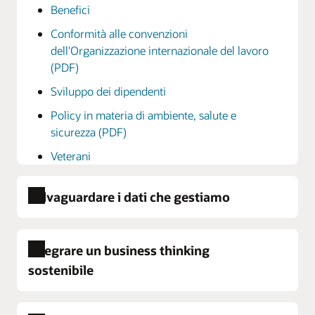
Benefici
Conformità alle convenzioni
dell'Organizzazione internazionale del lavoro
(PDF)
Sviluppo dei dipendenti
Policy in materia di ambiente, salute e
sicurezza (PDF)
Veterani
Salvaguardare i dati che gestiamo
Integrare un business thinking
Compliance di sicurezza cloud
sostenibile
Informative sulla privacy
Pratiche di sicurezza