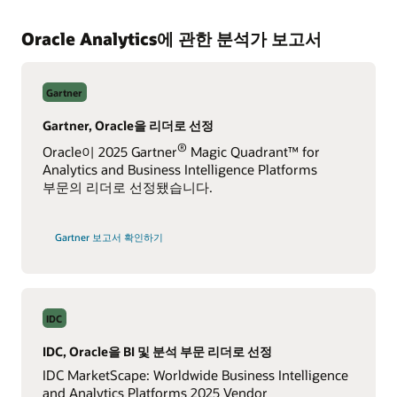
구독은 $162.30/월부터 시작합니다(이름이 지정된 사용자 10명
다른 웹 애플리케이션에 Oracle Analytics 포함
Oracle의 데이터 센터가 아닌 곳, 사용자의 자체 데이터 센터,
“강력하고 직관적인 데이터 시각화 옵션과 우수한 메타데이터
포함 OAC Professional Edition 기준). 분석 서버(OAS)는
Oracle Analytics 환경에 대해 자세히 알아보기
Microsoft Azure 등 클라우드 인프라에 배포할 수 있는 고객
구성요소”
Oracle Analytics에 관한 분석가 보고서
사용 추적에 대해 더 알아보기
영구적으로 이름이 지정된 사용자 라이선스를 제공합니다.
관리 소프트웨어입니다.
—BI Developer in the Healthcare Industry
고객이 선택한 데이터 센터에 배포된 CPU 라이선스를 사용할
iOS용 다운로드
Android용 다운로드
개발자 패널을 사용하여 시각화 성능 확인(2:56)
수도 있습니다.
Oracle Cloud Marketplace:
Oracle Analytics Server는
Oracle Cloud Marketplace에서 제공되며 호스팅된 고객
"Oracle Analytics Cloud는 정형 데이터와 비정형 데이터의
Gartner
관리 서비스로 배포할 수 있습니다.
장점을 모두 갖고 있습니다."
기존 OBIE(Oracle Business Intelligence) 고객은 BYOL(Bring
—Director, Enterprise Data Services in the Government
Your Own License) 모델도 사용할 수 있습니다.
BYOL(Bring
Gartner, Oracle을 리더로 선정
Industry
Your Own License, 자체 라이센스 적용), PAYG(Pay As You Go,
배치 및 관리 방법에 대해 자세히 알아보기
®
사용량 기준 요금) 등의 OCI 가격 모델에 대해 자세히
Oracle이 2025 Gartner
Magic Quadrant™ for
기능 비교 안내
알아봅니다.
Analytics and Business Intelligence Platforms
리뷰 모두 보기
리뷰 제출하기
부문의 리더로 선정됐습니다.
Oracle 비용 계산기 사용해보기
Oracle Analytics Cloud 가격 정책
Oracle을
Gartner 보고서 확인하기
리더로
Oracle Analytics Server 가격 정책
선정한
Gartner
Oracle Business Intelligence Enterprise Edition 배포의
다음 단계
IDC
IDC, Oracle을 BI 및 분석 부문 리더로 선정
IDC MarketScape: Worldwide Business Intelligence
and Analytics Platforms 2025 Vendor