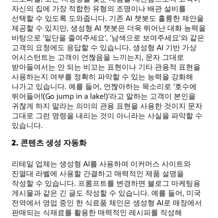
자신의 집에 가장 적합한 유형의 조명이나 배관 설비를
선택할 수 있도록 도와줍니다. 기존 AI 챗봇도 훌륭한 제안을
제공할 수 있지만, 생성형 AI 챗봇은 더욱 뛰어난 대화 능력을
바탕으로 '밑단을 줄여주세요', '남색으로 보여주세요'와 같은
고객의 요청에도 응답할 수 있습니다. 생성형 AI 기반 가상
어시스턴트는 고객이 언짢음을 느끼는지, 문자 그대로
받아들여서는 안 되는 비꼬는 표현이나 기타 관용적 표현을
사용하는지 여부를 정확히 파악할 수 있는 능력을 강화해
나가고 있습니다. 예를 들어, 언짢아하는 목소리로 '호수에
뛰어들어!(Go jump in a lake!)'라고 말하는 고객이 본인을
귀찮게 하지 말라는 의미의 관용 표현을 사용한 것이지 문자
그대로 그런 명령을 내리는 것이 아니라는 사실을 파악할 수
있습니다.
2. 콘텐츠 생성 자동화
리테일 업체는 생성형 AI를 사용하여 이커머스 사이트와
진열대 라벨에 사용할 간결하고 매력적인 제품 설명을
작성할 수 있습니다. 프롬프트를 변경하면 블로그 마케팅용
게시물과 같은 긴 글도 작성할 수 있습니다. 예를 들어, 미국
전역에서 영업 중인 한 식료품 체인은 생성형 AI로 매장에서
판매되는 식재료를 활용한 매력적인 레시피를 작성해