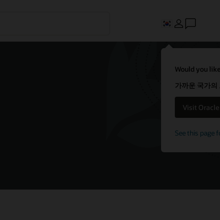
Would you like
가까운 국가의
Visit Oracl
See this page f