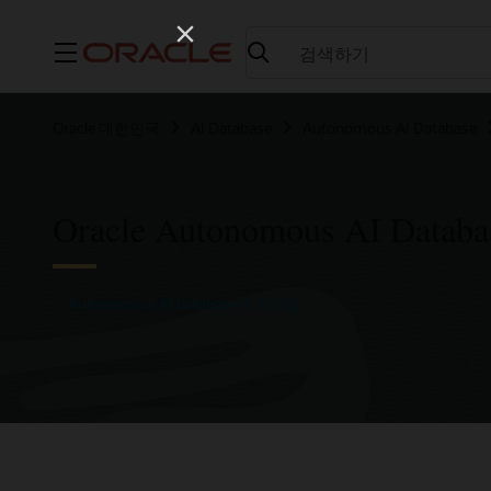
메뉴
Oracle 대한민국
AI Database
Autonomous AI Database
Oracle Autonomous AI Dat
Autonomous AI Database 무료 체험