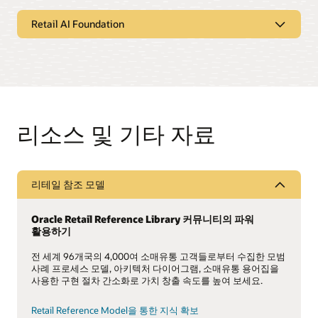
리테일 데이터 활용을 지원하는 Oracle
Oracle Retail Customer Decision Trees and Demand
Retail Data Store
Retail AI Foundation
Transference를 활용하여 거래 단위의 데이터에 기반한 고객
의사 결정 트리를 생성할 수 있습니다. 이러한 의사 결정 트리는
Oracle Retail Data Store는 리테일 업체가 혁신을 추구하고,
Oracle Retail AI Foundation
고객 세그먼트 및 지역에 따라 달라집니다. 이를 통해 대상
데이터를 관리하고, 이용 중인 Oracle Retail 클라우드 서비스의
고객이 가장 중요시하는 제품과 제품 속성을 이해할 수
기능을 확장할 수 있도록 지원하는 저비용 로코드 환경입니다.
코어 리테일 AI와 머신러닝을 활용해 상품구성, 오퍼, 재고 배치,
있습니다. 이러한 세부 정보로 무장하면 자사의 제품 구성을
예측, 계획, 구매, 가격 책정 등과 관련된 의사결정을 수행할 수
효과적으로 분석하고, 품목 유형별 중복을 식별하고, 고객이
있습니다.
Oracle Retail Data Store는 뛰어난 확장성 및 자유로운 구성을
원하는 핵심 품목이 재고에서 제외되는 것을 방지할 수
통해 끊임없이 변화하는 리테일 환경을 지원합니다. 판매, 재고,
있습니다.
가격, 프로모션, 고객, 주문, 수요, 주문 처리, 품목, 공급업체,
예측 엔진
리소스 및 기타 자료
소비자, 채널 관련 데이터를 통합해 리테일 업체의 고유한
기획자에게 자동화 및 정확성 향상을 위한 지능적인 시작점을
고객 구매 및 전환 패턴 파악
비즈니스 프로세스 및 여정을 지원합니다.
제공합니다.
Oracle Retail Customer Decision Trees and Demand
Transference는 고객의 구매 이력을 마이닝하여 쇼핑 및 전환
Retail Data Store에는 모든 리테일 데이터를 최대한으로
고객 세분화
패턴을 식별합니다. 이를 통해 고객의 구매를 유도하는 속성,
리테일 참조 모델
활용할 수 있는 강력한 도구들이 탑재되어 있습니다
고객이 구매를 하지 않고 이탈하는 시점, 고객이 제품을 전환할
속성, 행동, 거래 내역에 따라 고객을 그룹화해 오퍼, 가격,
의향이 있는 시점 등을 파악할 수 있습니다. 리테일 업체는 이와
상품구성을 맞춤화할 수 있습니다.
Oracle Retail Home
Oracle APEX
같은 주요 인사이트를 참고하여 더 나은 제품 구성, 가격 책정,
Oracle Retail Reference Library 커뮤니티의 파워
Oracle Analytics
Oracle REST Data Services
프로모션 결정 등을 수행할 수 있습니다.
활용하기
고급 클러스터링(PDF)
기존 방식을 따라 수량, 면적, 지역을 기준으로 매장을
전 세계 96개국의 4,000여 소매유통 고객들로부터 수집한 모범
국가별 영향 및 제조업체 편향성 식별/제거
Oracle Retail Data Store 데이터시트 보기(PDF)
클러스터링할 수도 있고, ML을 활용해 유사한 판매 패턴을
사례 프로세스 모델, 아키텍처 다이어그램, 소매유통 용어집을
리테일 업체별 거래 단위 데이터를 활용하면 고객 의사 결정
기준으로 매장을 클러스터링할 수도 있습니다.
사용한 구현 절차 간소화로 가치 창출 속도를 높여 보세요.
트리 생성 과정에서 고객 정보에 대한 정확한 뷰를 제공하여
외부 고객 의사 결정 트리에 내포될 수 있는 편견을 제거할 수
프로파일 과학
있습니다. Oracle Retail Customer Decision Trees and Demand
Retail Reference Model을 통한 지식 확보