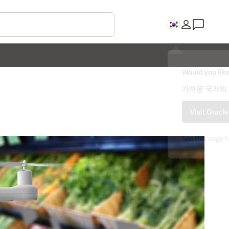
Would you like
가까운 국가의
Visit Oracl
See this page f