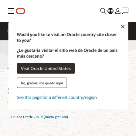
Menú
Close
Descripción general
Would you like to visit an Oracle country site closer
to you?
¿Le gustaría visitar el sitio web de Oracle de un país
más cercano?
Preguntas frecuentes
Visit Oracle United States
sobre Connector Hub
No, gracias; me quedo aquí
See this page for a different country/region
Prueba Oracle Cloud (modo gratuito)