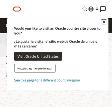
Menú
Clo
Descripción general
Would you like to visit an Oracle country site closer to
you?
¿Le gustaría visitar el sitio web de Oracle de un país
más cercano?
Preguntas frecuentes
Visit Oracle United States
sobre Email Delivery
No, gracias; me quedo aquí
See this page for a different country/region