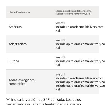
Marco de políticas del remitente
Ubicación de envío
(Sender Policy Framework, SPF)
v=spf1
Américas
include:rp.oracleemaildelivery.com
~all
v=spf1
Asia/Pacífico
include:ap.rp.oracleemaildelivery.c
~all
v=spf1
Europa
include:eu.rp.oracleemaildelivery.c
~all
v=spf1
include:rp.oracleemaildelivery.com
Todas las regiones
include:ap.rp.oracleemaildelivery.c
comerciales
include:eu.rp.oracleemaildelivery.c
~all
"v" indica la versión de SPF utilizada. Los otros
mecanismos prueban la legitimidad del correo