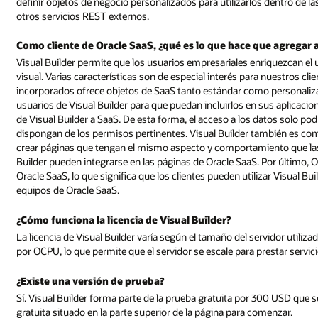
definir objetos de negocio personalizados para utilizarlos dentro de l
otros servicios REST externos.
Como cliente de Oracle SaaS, ¿qué es lo que hace que agregar a 
Visual Builder permite que los usuarios empresariales enriquezcan el
visual. Varias características son de especial interés para nuestros cli
incorporados ofrece objetos de SaaS tanto estándar como personaliz
usuarios de Visual Builder para que puedan incluirlos en sus aplicacio
de Visual Builder a SaaS. De esta forma, el acceso a los datos solo po
dispongan de los permisos pertinentes. Visual Builder también es co
crear páginas que tengan el mismo aspecto y comportamiento que las 
Builder pueden integrarse en las páginas de Oracle SaaS. Por último, O
Oracle SaaS, lo que significa que los clientes pueden utilizar Visual Bu
equipos de Oracle SaaS.
¿Cómo funciona la licencia de Visual Builder?
La licencia de Visual Builder varía según el tamaño del servidor utiliza
por OCPU, lo que permite que el servidor se escale para prestar servic
¿Existe una versión de prueba?
Sí. Visual Builder forma parte de la prueba gratuita por 300 USD que s
gratuita situado en la parte superior de la página para comenzar.