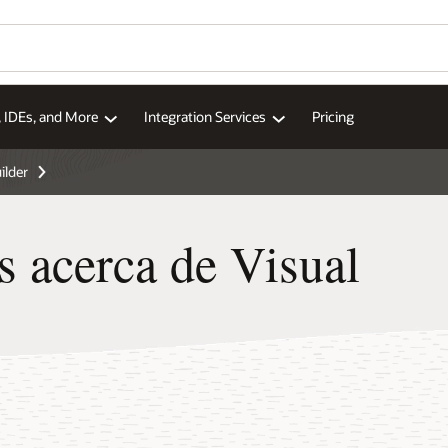
, IDEs, and More
Integration Services
Pricing
ilder
s acerca de Visual