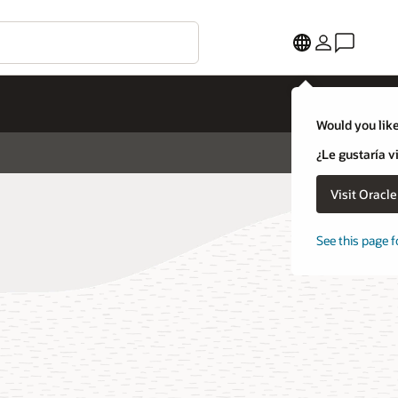
Would you like
¿Le gustaría v
Visit Oracl
See this page f