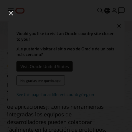
Menú
Close
Would you like to visit an Oracle country site closer
to you?
Gestión de API
¿Le gustaría visitar el sitio web de Oracle de un país
más cercano?
Visit Oracle United States
Oracle Cloud Infrastructure (OCI)
No, gracias; me quedo aquí
proporciona un completo conjunto de
servicios para gestionar el ciclo de vida
See this page for a different country/region
de las API (interfaces de programación
de aplicaciones). Con las herramientas
integradas los equipos de
desarrolladores pueden colaborar
fácilmente en la creación de prototipos,