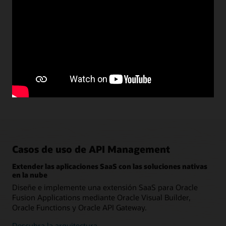
Casos de uso de API Management
Extender las aplicaciones SaaS con las soluciones nativas
en la nube
Diseñe e implemente una extensión SaaS para Oracle
Fusion Applications mediante Oracle Visual Builder,
Oracle Functions y Oracle API Gateway.
Descubra la arquitectura