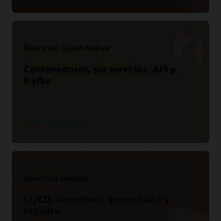
Panel del estado del servicio
Foros de Customer Connect
Servicios Cloud Native
Contenedores, sin servidor, API y
Kafka
Descubre Cloud Native
Servicios DevOps
CI/CD, Terraform, supervisión y
registro